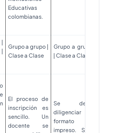
Educativas
colombianas.
|
1 a 1 | Grupo
Grupo a grupo |
Grupo a grupo
 |
Grupo | Cla
Clase a Clase
| Clase a Clase
a Clase
o
e
El proceso de
Se registra
in
Se debe
inscripción es
los docentes
diligenciar un
sencillo. Un
ellos inscrib
formato
docente se
a su
impreso. Solo