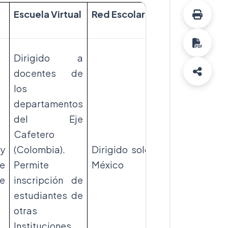
Escuela Virtual
Red Escolar
KidLink
Dirigido a
docentes de
los
departamentos
Pueden
del Eje
participar
Cafetero
docentes 
y
(Colombia).
Dirigido solo a
estudiantes
e
Permite
México
de cualquie
te
inscripción de
parte de
estudiantes de
mundo.
otras
Instituciones