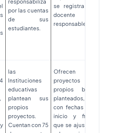
responsabiliza
estudiantes.
el
se registra el
por las cuentas
Requiere
s
docente
de sus
aprobación
responsable.
estudiantes.
manual.
us
las
Ofrecen 29
4
Instituciones
proyectos
educativas
propios bien
,
plantean sus
planteados,
No ha
propios
con fechas de
proyectos
,
proyectos.
inicio y final
institucional
y
Cuentan con 75
que se ajustan