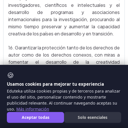
investigadores, científicos e intelectuales y el
desarrollo de programas y asociaciones
internacionales para la investigación, procurando al
mismo tiempo preservar y aumentar la capacidad
creativa de los países en desarrollo y en transición.
16. Garantizar la protección tanto de los derechos de
autor como de los derechos conexos, con miras a
fomentar el desarrollo de la creatividad
contemporánea y la remuneración justa del trabajo
🍪
creativo, defendiendo al mismo tiempo el derecho
público de acceso a la cultura, de conformidad con el
Usamos cookies para mejorar tu experiencia
Artículo 27 de la Declaración Universal de Derechos
Eduteka utiliza cookies propias y de terceros para analizar
el uso del sitio, personalizar contenido y mostrarte
Humanos.
publicidad relevante. Al continuar navegando aceptas su
uso.
Más información
17. Ayudar a la creación o consolidación de industrias
Aceptar todas
Solo esenciales
culturales en los países en desarrollo y los países en
transición y, con este propósito, cooperar en el