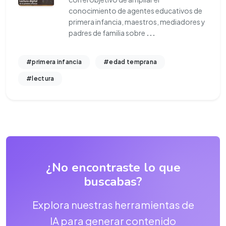
conocimiento de agentes educativos de
primera infancia, maestros, mediadores y
padres de familia sobre
...
#primera infancia
#edad temprana
#lectura
¿No encontraste lo que
buscabas?
Explora nuestras herramientas de
IA para generar contenido