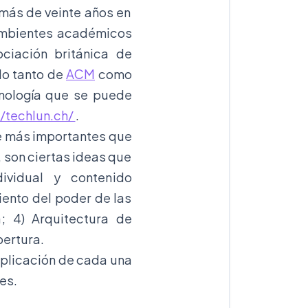
 más de veinte años en
ambientes académicos
ciación británica de
do tanto de
ACM
como
cnología que se puede
//techlun.ch/
.
e más importantes que
 son ciertas ideas que
ividual y contenido
iento del poder de las
; 4) Arquitectura de
pertura.
xplicación de cada una
es.