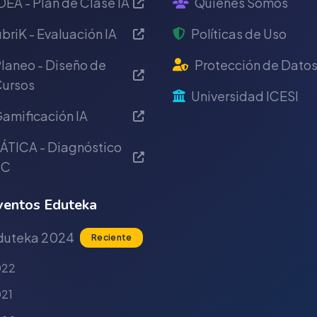
DEA - Plan de Clase IA
Quiénes Somos
briK - Evaluación IA
Políticas de Uso
laneo - Diseño de
Protección de Dato
ursos
Universidad ICESI
amificación IA
ÁTICA - Diagnóstico
IC
entos Eduteka
duteka 2024
Reciente
022
21