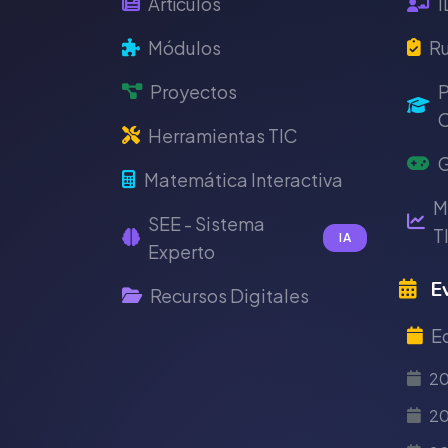
Artículos
I
Módulos
Ru
Proyectos
P
C
Herramientas TIC
G
Matemática Interactiva
M
SEE - Sistema
T
IA
Experto
Ev
Recursos Digitales
E
2
20