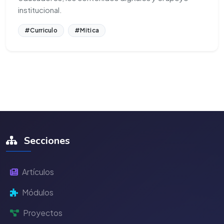
institucional.
#Curriculo
#Mitica
Secciones
Artículos
Módulos
Proyectos