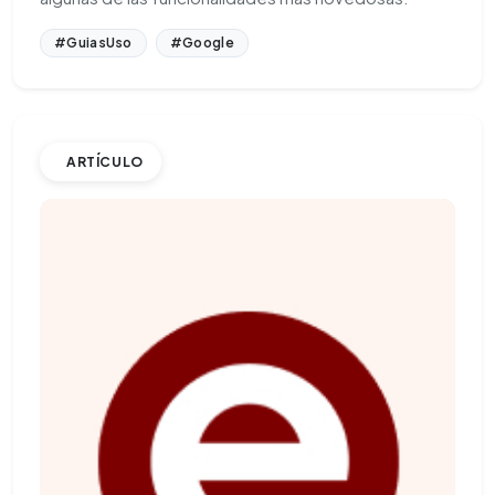
#GuiasUso
#Google
ARTÍCULO