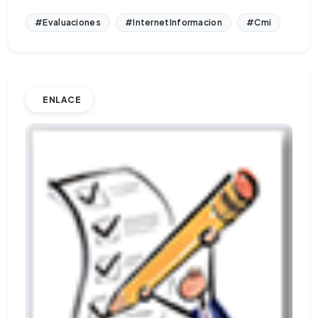
#Evaluaciones
#InternetInformacion
#Cmi
ENLACE