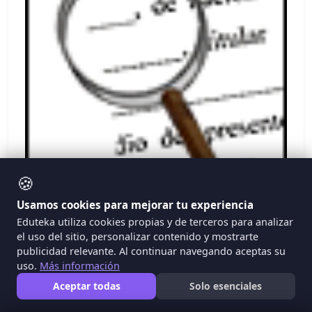
🍪
Usamos cookies para mejorar tu experiencia
Eduteka utiliza cookies propias y de terceros para analizar
el uso del sitio, personalizar contenido y mostrarte
Limitaciones o excepciones al derecho de
publicidad relevante. Al continuar navegando aceptas su
autor
uso.
Más información
Debido a la trascendencia de las obras intelectuales,
Aceptar todas
Solo esenciales
se ha reconocido el derecho de la sociedad frente al