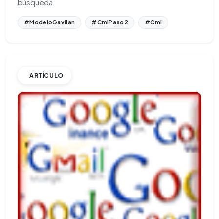
búsqueda.
#ModeloGavilan
#CmiPaso2
#Cmi
ARTÍCULO