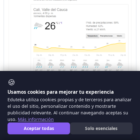
🍪
Usamos cookies para mejorar tu experiencia
Eduteka utiliza cookies propias y de terceros para analizar
IDIOMAS
el uso del sitio, personalizar contenido y mostrarte
publicidad relevante. Al continuar navegando aceptas su
Si usted no domina otros idiomas, puede
uso.
Más información
ingresar a “Preferencias” y especificar el
Aceptar todas
Solo esenciales
idioma en el cual desea que el buscador