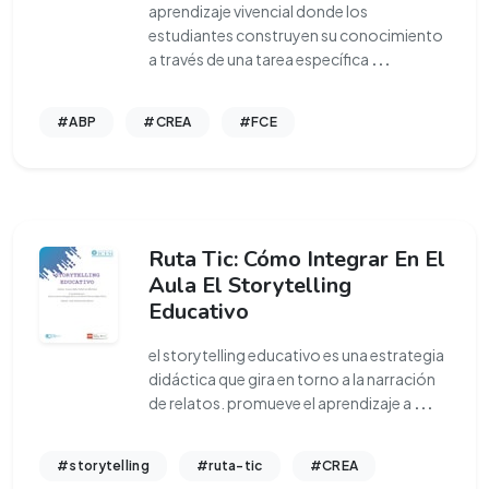
aprendizaje vivencial donde los
estudiantes construyen su conocimiento
a través de una tarea específica
...
#ABP
#CREA
#FCE
Ruta Tic: Cómo Integrar En El
Aula El Storytelling
Educativo
el storytelling educativo es una estrategia
didáctica que gira en torno a la narración
de relatos. promueve el aprendizaje a
...
#storytelling
#ruta-tic
#CREA