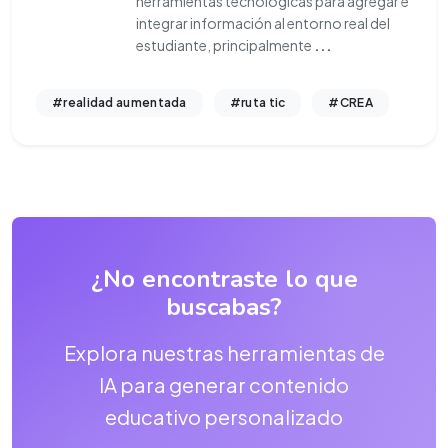
herramientas tecnológicas para agregar e
integrar información al entorno real del
estudiante, principalmente
...
#realidad aumentada
#ruta tic
#CREA
¿No encontraste lo que
buscabas?
Explora nuestras herramientas de
IA para generar contenido
educativo personalizado