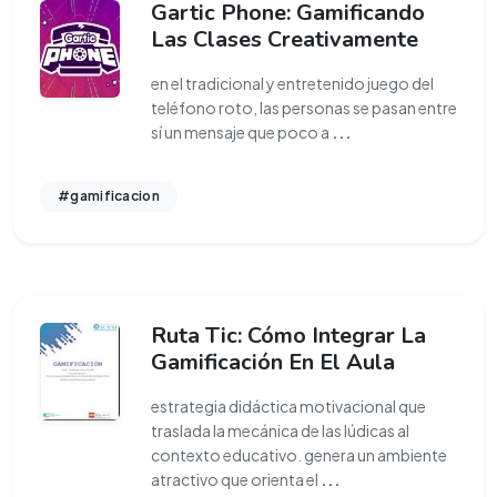
Gartic Phone: Gamificando
Las Clases Creativamente
en el tradicional y entretenido juego del
teléfono roto, las personas se pasan entre
sí un mensaje que poco a
...
#gamificacion
Ruta Tic: Cómo Integrar La
Gamificación En El Aula
estrategia didáctica motivacional que
traslada la mecánica de las lúdicas al
contexto educativo. genera un ambiente
atractivo que orienta el
...