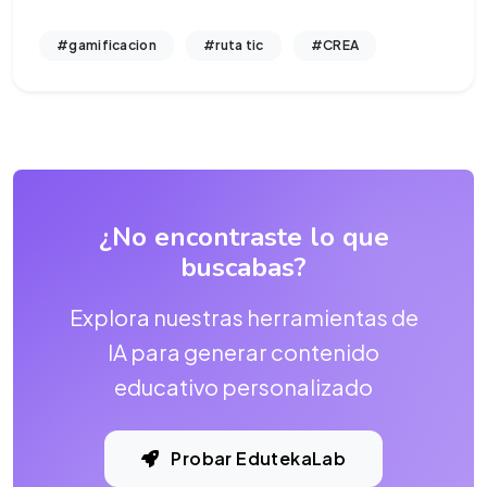
#gamificacion
#ruta tic
#CREA
¿No encontraste lo que
buscabas?
Explora nuestras herramientas de
IA para generar contenido
educativo personalizado
Probar EdutekaLab