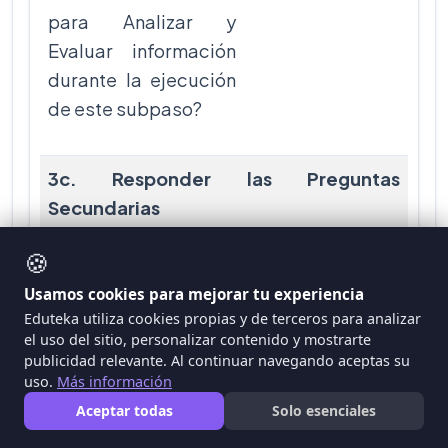
para Analizar y
Evaluar información
durante la ejecución
de este subpaso?
3c. Responder las Preguntas
Secundarias
🍪
14.
¿Escribió con sus
Usamos cookies para mejorar tu experiencia
propias palabras una
Eduteka utiliza cookies propias y de terceros para analizar
respuesta para cada
el uso del sitio, personalizar contenido y mostrarte
publicidad relevante. Al continuar navegando aceptas su
Pregunta
uso.
Más información
Secundaria?
Aceptar todas
Solo esenciales