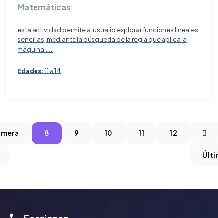
Matemáticas
esta actividad permite al usuario explorar funciones lineales
sencillas, mediante la búsqueda de la regla que aplica la
máquina
...
Edades:
11 a 14
imera
8
9
10
11
12
Últ