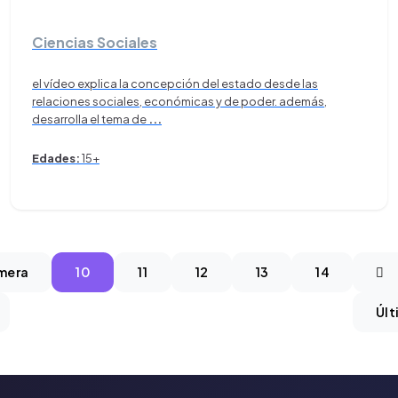
Ciencias Sociales
el vídeo explica la concepción del estado desde las
relaciones sociales, económicas y de poder. además,
desarrolla el tema de
...
Edades:
15+
imera
10
11
12
13
14
Últ