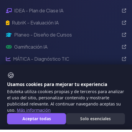
IDEA - Plan de Clase IA
RubriK - Evaluación IA
Planeo - Diseño de Cursos
Gamificación IA
MÁTICA - Diagnóstico TIC
🍪
Eventos Eduteka
Usamos cookies para mejorar tu experiencia
Eduteka 2024
Reciente
Eduteka utiliza cookies propias y de terceros para analizar
el uso del sitio, personalizar contenido y mostrarte
2022
publicidad relevante. Al continuar navegando aceptas su
uso.
Más información
2021
Aceptar todas
Solo esenciales
2020