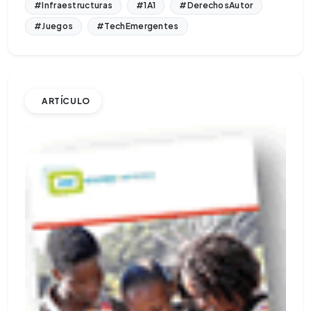
#Infraestructuras
#1A1
#DerechosAutor
#Juegos
#TechEmergentes
ARTÍCULO