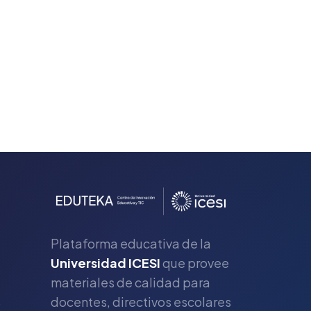
Plataforma educativa de la
Universidad ICESI
que provee
materiales de calidad para
s
docentes, directivos escolares