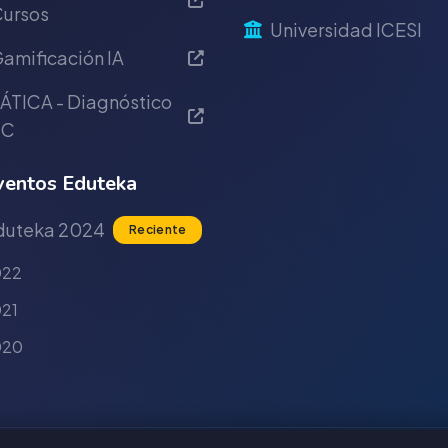
ursos
Universidad ICESI
amificación IA
ÁTICA - Diagnóstico
IC
entos Eduteka
duteka 2024
Reciente
022
21
020