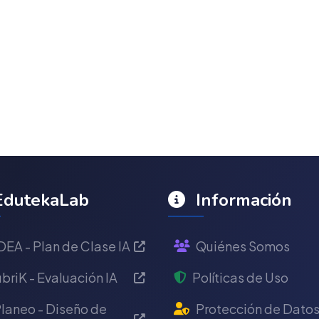
dutekaLab
Información
DEA - Plan de Clase IA
Quiénes Somos
briK - Evaluación IA
Políticas de Uso
laneo - Diseño de
Protección de Dato