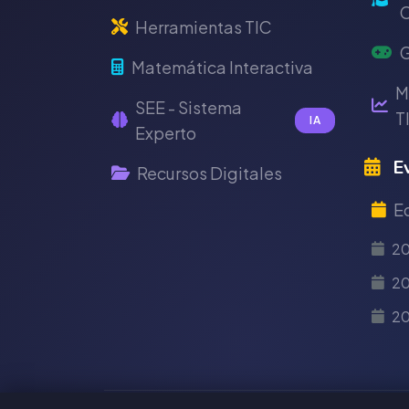
C
Herramientas TIC
G
Matemática Interactiva
M
SEE - Sistema
T
IA
Experto
Ev
Recursos Digitales
E
2
20
2