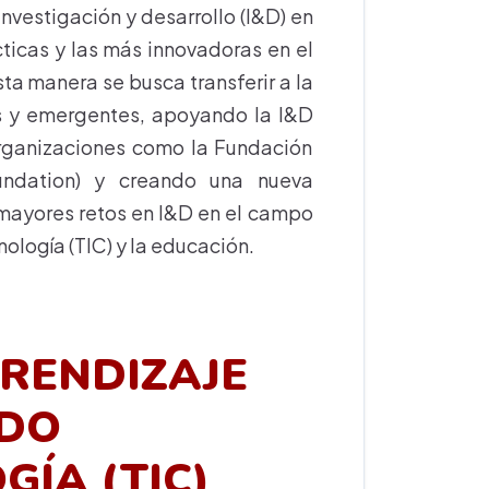
vestigación y desarrollo (I&D) en
ticas y las más innovadoras en el
sta manera se busca transferir a la
s y emergentes, apoyando la I&D
organizaciones como la Fundación
undation) y creando una nueva
 mayores retos en I&D en el campo
nología (TIC) y la educación.
RENDIZAJE
ADO
GÍA (TIC)