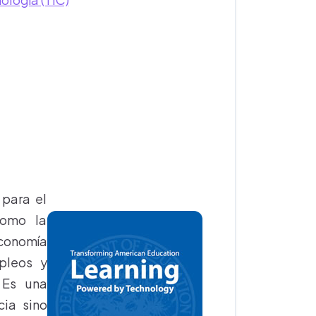
 para el
como la
conomía
pleos y
 Es una
ia sino