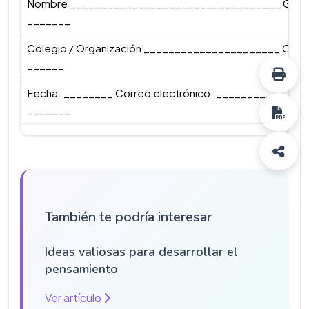
Nombre __________________________________ Grado
_______
Colegio / Organización ______________________ Ciuda
______
Fecha: ________ Correo electrónico: _____________ T
_______
También te podría interesar
Ideas valiosas para desarrollar el
pensamiento
Ver artículo