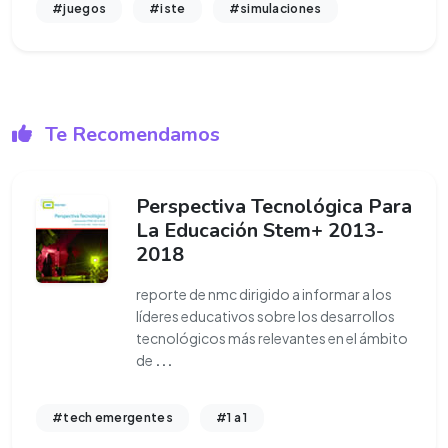
#juegos
#iste
#simulaciones
Te Recomendamos
Perspectiva Tecnológica Para
La Educación Stem+ 2013-
2018
reporte de nmc dirigido a informar a los
líderes educativos sobre los desarrollos
tecnológicos más relevantes en el ámbito
de
...
#tech emergentes
#1 a 1