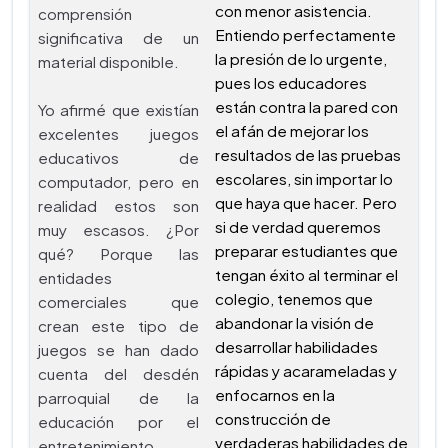
con menor asistencia.
comprensión
Entiendo perfectamente
significativa de un
la presión de lo urgente,
material disponible.
pues los educadores
están contra la pared con
Yo afirmé que existían
el afán de mejorar los
excelentes juegos
resultados de las pruebas
educativos de
escolares, sin importar lo
computador, pero en
que haya que hacer. Pero
realidad estos son
si de verdad queremos
muy escasos. ¿Por
preparar estudiantes que
qué? Porque las
tengan éxito al terminar el
entidades
colegio, tenemos que
comerciales que
abandonar la visión de
crean este tipo de
desarrollar habilidades
juegos se han dado
rápidas y acarameladas y
cuenta del desdén
enfocarnos en la
parroquial de la
construcción de
educación por el
verdaderas habilidades de
entretenimiento