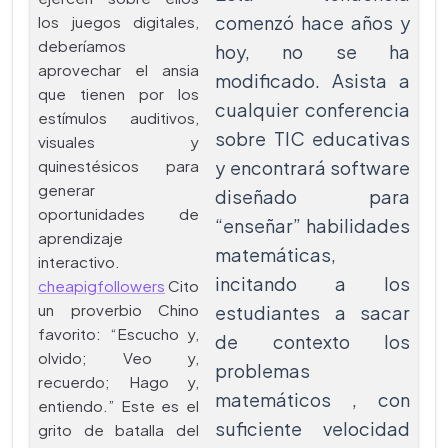
comenzó hace años y
los juegos digitales,
deberíamos
hoy, no se ha
aprovechar el ansia
modificado. Asista a
que tienen por los
cualquier conferencia
estímulos auditivos,
sobre TIC educativas
visuales y
quinestésicos para
y encontrará software
generar
diseñado para
oportunidades de
“enseñar” habilidades
aprendizaje
matemáticas,
interactivo.
incitando a los
cheapigfollowers
Cito
un proverbio Chino
estudiantes a sacar
favorito: “Escucho y,
de contexto los
olvido; Veo y,
problemas
recuerdo; Hago y,
matemáticos , con
entiendo.” Este es el
suficiente velocidad
grito de batalla del