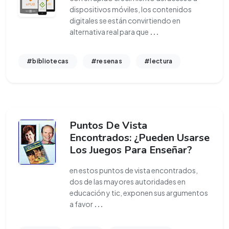
dispositivos móviles, los contenidos
digitales se están convirtiendo en
alternativa real para que
...
#bibliotecas
#resenas
#lectura
Puntos De Vista
Encontrados: ¿Pueden Usarse
Los Juegos Para Enseñar?
en estos puntos de vista encontrados,
dos de las mayores autoridades en
educación y tic, exponen sus argumentos
a favor
...