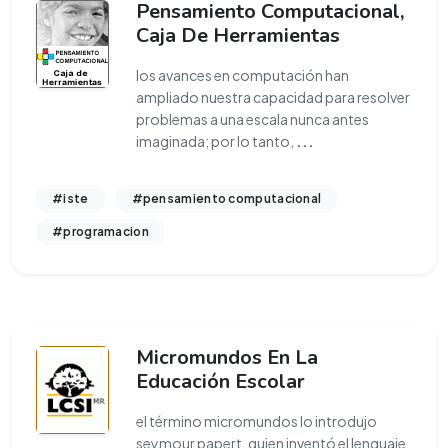
Pensamiento Computacional,
Caja De Herramientas
los avances en computación han
ampliado nuestra capacidad para resolver
problemas a una escala nunca antes
imaginada; por lo tanto,
...
#iste
#pensamiento computacional
#programacion
Micromundos En La
Educación Escolar
el término micromundos lo introdujo
seymour papert, quien inventó el lenguaje