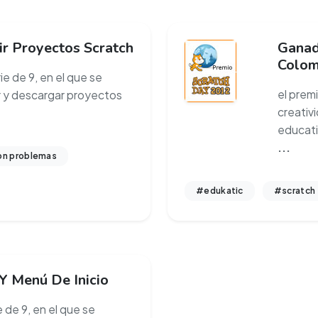
ir Proyectos Scratch
Ganad
Colom
e de 9, en el que se
el prem
 y descargar proyectos
creativ
educati
...
on problemas
#edukatic
#scratch
 Y Menú De Inicio
 de 9, en el que se