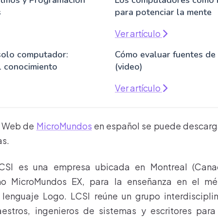
itmos y Programación
Los computadores como 
s
para potenciar la mente
Ver artículo
solo computador:
Cómo evaluar fuentes de 
l conocimiento
(video)
Ver artículo
a Web de
MicroMundos
en español se puede descarga
as.
LCSI es una empresa ubicada en Montreal (Canad
o MicroMundos EX, para la enseñanza en el mé
 lenguaje Logo. LCSI reúne un grupo interdiscipli
estros, ingenieros de sistemas y escritores para