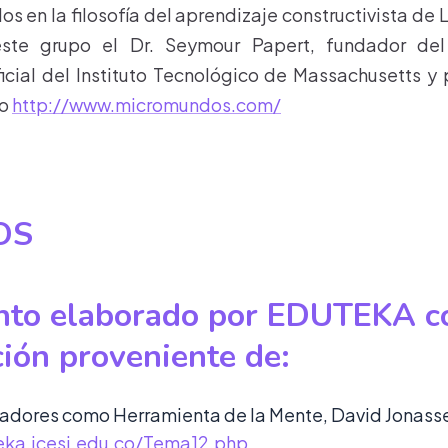
s en la filosofía del aprendizaje constructivista de
este grupo el Dr. Seymour Papert, fundador del
ificial del Instituto Tecnológico de Massachusetts y 
go
http://www.micromundos.com/
OS
to elaborado por EDUTEKA c
ión proveniente de:
dores como Herramienta de la Mente, David Jonass
eka.icesi.edu.co/Tema12.php