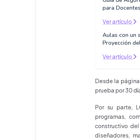
Guía de Algor
para Docente
Ver artículo
Aulas con un 
Proyección de
Ver artículo
Desde la págin
prueba por 30 dí
Por su parte, 
programas, com
constructivo del
diseñadores, ma