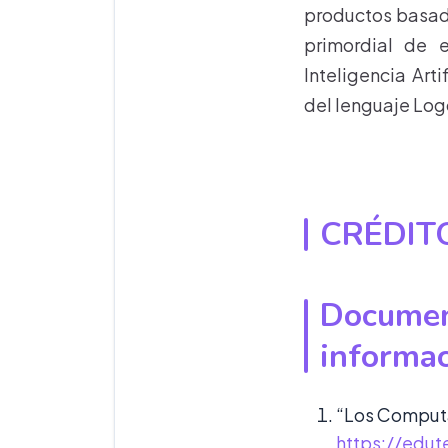
productos basado
primordial de 
Inteligencia Art
del lenguaje Lo
CRÉDIT
Documen
informac
“Los Computa
https://edut