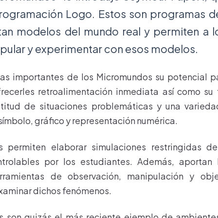
programación Logo. Estos son programas 
an modelos del mundo real y permiten a l
ipular y experimentar con esos modelos.
cas importantes de los Micromundos su potencial p
recerles retroalimentación inmediata así como su 
titud de situaciones problemáticas y una varied
símbolo, gráfico y representación numérica.
s permiten elaborar simulaciones restringidas d
trolables por los estudiantes. Además, aportan 
herramientas de observación, manipulación y obj
examinar dichos fenómenos.
 son quizás el más reciente ejemplo de ambiente