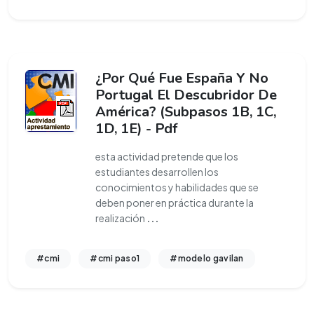
¿Por Qué Fue España Y No
Portugal El Descubridor De
América? (Subpasos 1B, 1C,
1D, 1E) - Pdf
esta actividad pretende que los
estudiantes desarrollen los
conocimientos y habilidades que se
deben poner en práctica durante la
realización
...
#cmi
#cmi paso1
#modelo gavilan