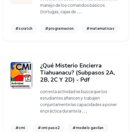
manejo de los comandos básicos
(tortugas, cajas de
...
#scratch
#programacion
#matematicas
¿Qué Misterio Encierra
Tiahuanacu? (Subpasos 2A,
2B, 2C Y 2D) - Pdf
con esta actividad se busca que los
estudiantes afiancen y trabajen
conjuntamente las capacidades a poner
en práctica durante la
...
#cmi
#cmi paso2
#modelo gavilan