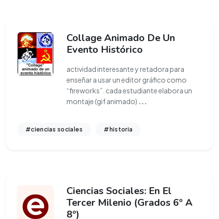
Collage Animado De Un
Evento Histórico
actividad interesante y retadora para
enseñar a usar un editor gráfico como
“fireworks”. cada estudiante elabora un
montaje (gif animado)
...
#ciencias sociales
#historia
Ciencias Sociales: En El
Tercer Milenio (Grados 6º A
8º)