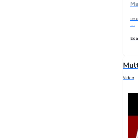
Ma
en 
...
Eda
Mul
Video