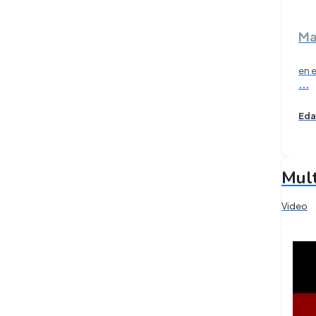
Ma
en 
...
Eda
Mult
Video