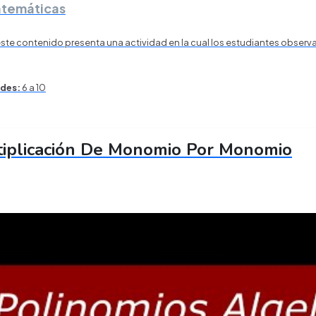
temáticas
este contenido presenta una actividad en la cual los estudiantes observa
des:
6 a 10
tiplicación De Monomio Por Monomio