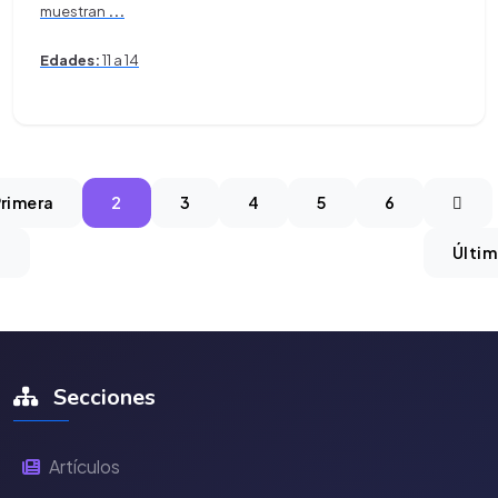
muestran
...
Edades:
11 a 14
rimera
2
3
4
5
6
Últi
Secciones
Artículos