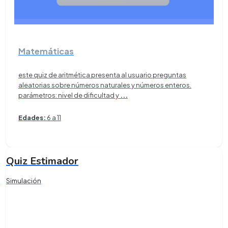
Matemáticas
este quiz de aritmética presenta al usuario preguntas
aleatorias sobre números naturales y números enteros.
parámetros: nivel de dificultad y
...
Edades:
6 a 11
Quiz Estimador
Simulación