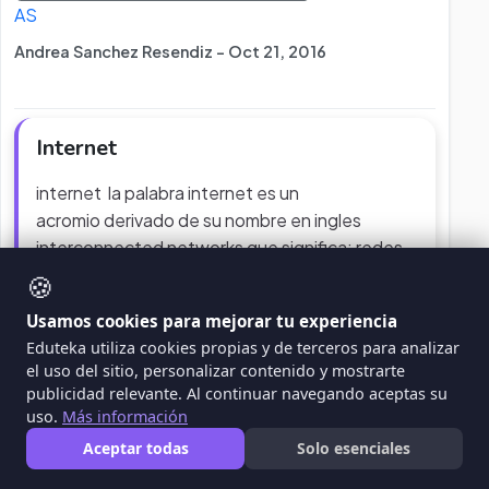
AS
Andrea Sanchez Resendiz - Oct 21, 2016
Internet
internet la palabra internet es un
acromio derivado de su nombre en ingles
interconnected networks que significa: redes
interconectadas. su funcionamiento parte de
🍪
que una computadora se conecte con otra y
Usamos cookies para mejorar tu experiencia
otra, hasta que tengan una red informática que
Eduteka utiliza cookies propias y de terceros para analizar
genera y recibe datos; una vez establecida esa
el uso del sitio, personalizar contenido y mostrarte
red, se conecta con otra red compuesta por
...
publicidad relevante. Al continuar navegando aceptas su
uso.
Más información
WEBQUEST
TECNOLOGÍA E INFORMÁTICA
Aceptar todas
Solo esenciales