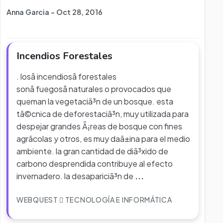
Anna Garcia - Oct 28, 2016
Incendios Forestales
. losâ incendiosâ forestales
sonâ fuegosâ naturales o provocados que
queman la vegetaciã³n de un bosque. esta
tã©cnica de deforestaciã³n, muy utilizada para
despejar grandes Ã¡reas de bosque con fines
agrã­colas y otros, es muy daã±ina para el medio
ambiente. la gran cantidad de diã³xido de
carbono desprendida contribuye al efecto
invernadero. la desapariciã³n de
...
WEBQUEST
TECNOLOGÍA E INFORMÁTICA