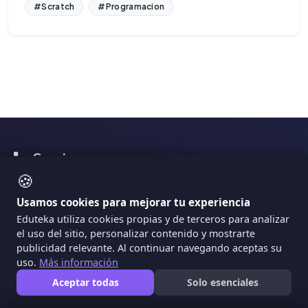
#Scratch
#Programacion
Secciones
🍪
Artículos
Usamos cookies para mejorar tu experiencia
Eduteka utiliza cookies propias y de terceros para analizar
Módulos
el uso del sitio, personalizar contenido y mostrarte
publicidad relevante. Al continuar navegando aceptas su
Proyectos
uso.
Más información
Aceptar todas
Solo esenciales
Herramientas TIC