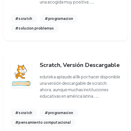
una acogida muy positiva
...
#scratch
#programacion
#solucion problemas
Scratch, Versión Descargable
eduteka aplaude al llk por hacer disponible
una versión descargable de scratch.
ahora, aunque muchas instituciones
educativas en américa latina
...
#scratch
#programacion
#pensamiento computacional