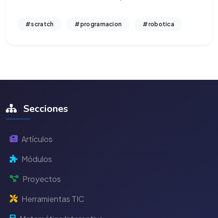
#scratch
#programacion
#robotica
Secciones
Artículos
Módulos
Proyectos
Herramientas TIC