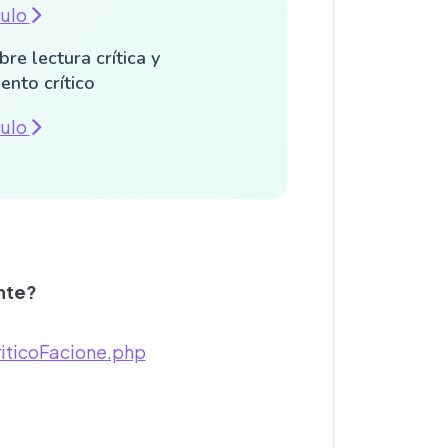
culo
re lectura crítica y
ento crítico
culo
ante?
iticoFacione.php