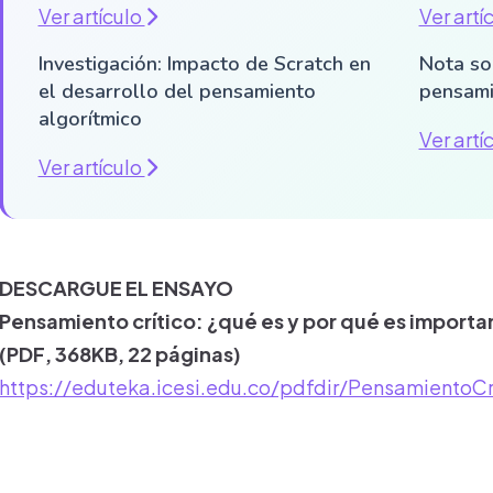
Ver artículo
Ver artí
Investigación: Impacto de Scratch en
Nota sob
el desarrollo del pensamiento
pensami
algorítmico
Ver artí
Ver artículo
DESCARGUE EL ENSAYO
Pensamiento crítico: ¿qué es y por qué es import
(PDF, 368KB, 22 páginas)
https://eduteka.icesi.edu.co/pdfdir/PensamientoCr