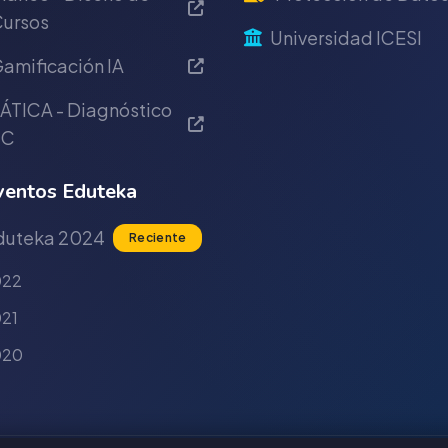
ursos
Universidad ICESI
amificación IA
ÁTICA - Diagnóstico
IC
entos Eduteka
duteka 2024
Reciente
022
21
020