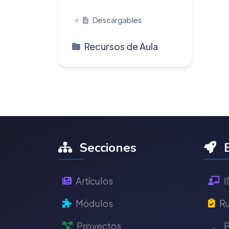
Descargables
Recursos de Aula
Secciones
E
Artículos
I
Módulos
Ru
Proyectos
P