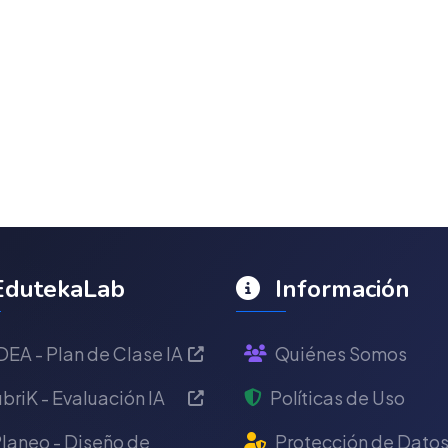
dutekaLab
Información
DEA - Plan de Clase IA
Quiénes Somos
briK - Evaluación IA
Políticas de Uso
laneo - Diseño de
Protección de Dato