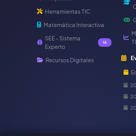
C
Herramientas TIC
G
Matemática Interactiva
M
SEE - Sistema
T
IA
Experto
Ev
Recursos Digitales
E
2
20
2