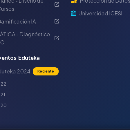
laneo - Diseño de
Protección de Dato
ursos
Universidad ICESI
amificación IA
ÁTICA - Diagnóstico
IC
entos Eduteka
duteka 2024
Reciente
022
21
020