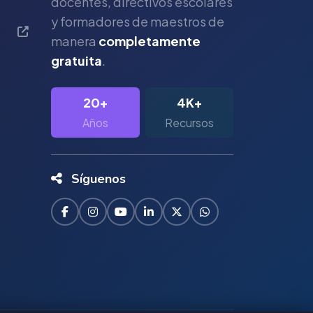
s
docentes, directivos escolares
y formadores de maestros de
manera
completamente
gratuita
.
20+
4K+
Años
Recursos
Síguenos