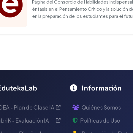
Página del Consorcio de Habilidades Indispensabl
énfasis en el Pensamiento Crítico y la solució
en la preparación de los estudiantes para el futu
dutekaLab
Información
DEA - Plan de Clase IA
Quiénes Somos
briK - Evaluación IA
Políticas de Uso