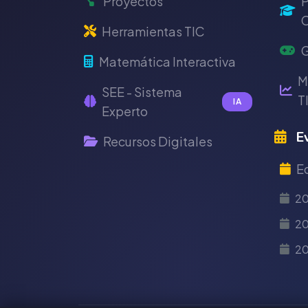
Proyectos
P
C
Herramientas TIC
G
Matemática Interactiva
M
SEE - Sistema
T
IA
Experto
Ev
Recursos Digitales
E
2
20
2