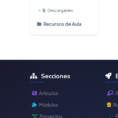
Descargables
Recursos de Aula
Secciones
E
Artículos
I
Módulos
Ru
Proyectos
P