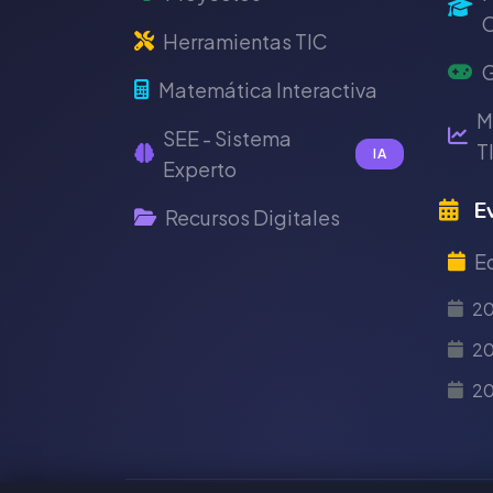
C
Herramientas TIC
G
Matemática Interactiva
M
SEE - Sistema
T
IA
Experto
Ev
Recursos Digitales
E
2
20
2