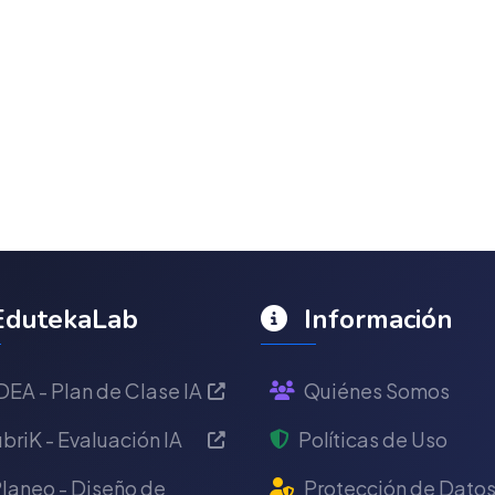
dutekaLab
Información
DEA - Plan de Clase IA
Quiénes Somos
briK - Evaluación IA
Políticas de Uso
laneo - Diseño de
Protección de Dato