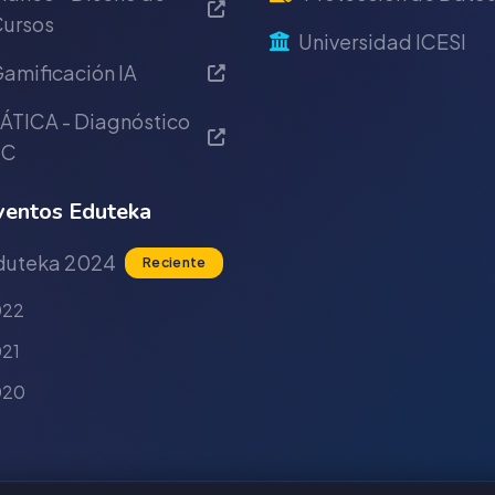
ursos
Universidad ICESI
amificación IA
ÁTICA - Diagnóstico
IC
entos Eduteka
duteka 2024
Reciente
022
21
020