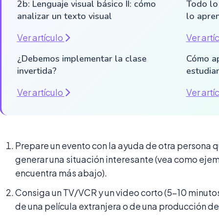
2b: Lenguaje visual básico II: cómo
Todo lo
analizar un texto visual
lo apren
Ver artículo
Ver artí
¿Debemos implementar la clase
Cómo ap
invertida?
estudia
Ver artículo
Ver artí
Prepare un evento con la ayuda de otra persona qu
generar una situación interesante (vea como ejemp
encuentra más abajo).
Consiga un TV/VCR y un video corto (5-10 minutos)
de una película extranjera o de una producción de