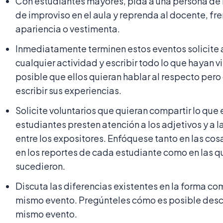
Con estudiantes mayores, pida a una persona de 
de improviso en el aula y reprenda al docente, fren
apariencia o vestimenta.
Inmediatamente terminen estos eventos solicite 
cualquier actividad y escribir todo lo que hayan vi
posible que ellos quieran hablar al respecto pero
escribir sus experiencias.
Solicite voluntarios que quieran compartir lo que 
estudiantes presten atención a los adjetivos y a l
entre los expositores. Enfóquese tanto en las co
en los reportes de cada estudiante como en las q
sucedieron.
Discuta las diferencias existentes en la forma co
mismo evento. Pregúnteles cómo es posible descr
mismo evento.