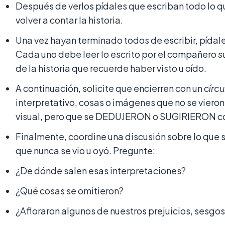
Después de verlos pídales que escriban todo lo q
volver a contar la historia.
Una vez hayan terminado todos de escribir, pídal
Cada uno debe leer lo escrito por el compañero
s
de la historia que recuerde haber visto u oído.
A continuación, solicite que encierren con un c
írcu
interpretativo, cosas o imágenes que no se vieron
visual, pero que se DEDUJERON o SUGIRIERON co
Finalmente, coordine una discusión sobre lo que se
que nunca se vio u oyó. Pregunte:
¿De dónde salen esas interpretaciones?
¿Qué cosas se omitieron?
¿Afloraron algunos de nuestros prejuicios, sesgo