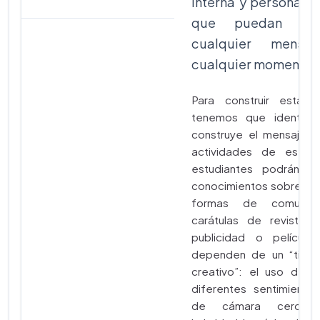
interna y personal 
que puedan util
cualquier mens
cualquier momento.
Para construir esta li
tenemos que identifi
construye el mensaje. 
actividades de este 
estudiantes podrán a
conocimientos sobre có
formas de comunica
carátulas de revista, 
publicidad o películas
dependen de un “tipo 
creativo”: el uso del 
diferentes sentimiento
de cámara cercana