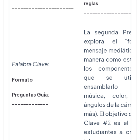
reglas.
______________________
____________________
La segunda Pregu
explora el “form
mensaje mediático y 
manera como está c
Palabra Clave:
los componentes 
que se utiliz
Formato
ensamblarlo (p
Preguntas Guía:
música, color, mo
_____________
ángulos de la cámar
más). El objetivo de 
Clave #2 es el ayu
estudiantes a crear