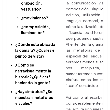
la comunicación visual (
grabación,
composición, ángulo de
vestuario?
edición, utilización de
¿movimiento?
lenguaje corporal, símb
cómo la utilización de e
¿composición,
influencia los diferentes
iluminación?
que podemos sustraer d
Al entender la gramática, 
¿Dónde está ubicada
las metáforas de los
la cámara? ¿Cuál es el
especial del lenguaje vi
punto de vista?
seremos menos suscepti
¿Cómo se
nos manipulen, 
narravisualmente la
aumentaremos nuestra a
historia?¿Qué está
disfrutaremos los med
haciendo la gente?
“texto” construido.
¿Hay símbolos? ¿Se
Así como al escribir no
muestran metáforas
considerablemente nuest
visuales?
de lectura sino nuestro a