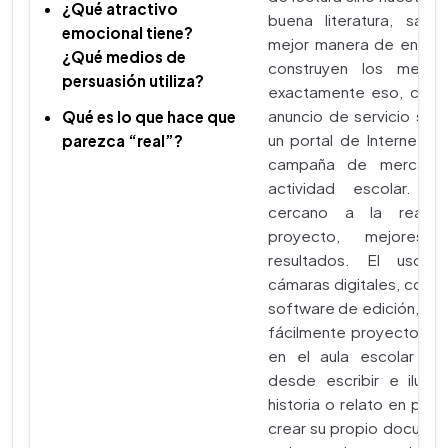
¿Qué atractivo
buena literatura, sab
emocional tiene?
mejor manera de enten
¿Qué medios de
construyen los medio
persuasión utiliza?
exactamente eso, crear
anuncio de servicio soci
Qué es lo que hace que
un portal de Internet, d
parezca “real”?
campaña de mercade
actividad escolar. M
cercano a la realid
proyecto, mejores 
resultados. El uso c
cámaras digitales, con 
software de edición, per
fácilmente proyectos d
en el aula escolar qu
desde escribir e ilustr
historia o relato en pree
crear su propio documen