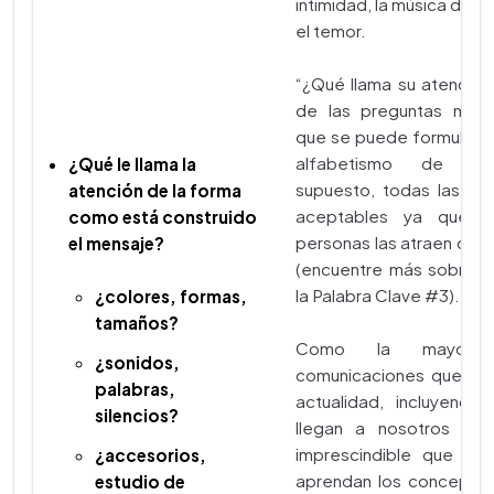
intimidad, la música de t
el temor.
“¿Qué llama su atención.
de las preguntas más 
que se puede formular en
alfabetismo de me
¿Qué le llama la
supuesto, todas las re
atención de la forma
aceptables ya que a 
como está construido
personas las atraen dife
el mensaje?
(encuentre más sobre e
la Palabra Clave #3).
¿colores, formas,
tamaños?
Como la mayorí
¿sonidos,
comunicaciones que rec
palabras,
actualidad, incluyendo l
silencios?
llegan a nosotros visu
imprescindible que los
¿accesorios,
aprendan los conceptos
estudio de