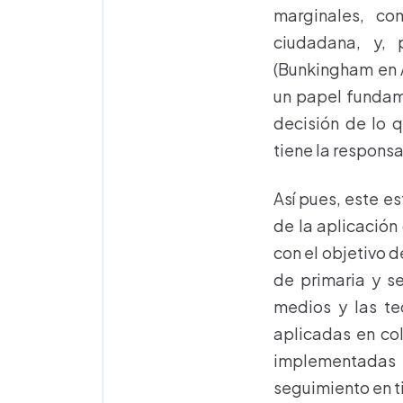
marginales, co
ciudadana, y, 
(Bunkingham en A
un papel fundame
decisión de lo q
tiene la respons
Así pues, este e
de la aplicación
con el objetivo d
de primaria y s
medios y las te
aplicadas en co
implementadas o
seguimiento en t