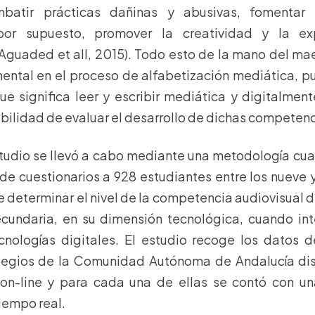
mbatir prácticas dañinas y abusivas, fomentar l
por supuesto, promover la creatividad y la expr
guaded et all, 2015). Todo esto de la mano del mae
ntal en el proceso de alfabetización mediática, pu
ue significa leer y escribir mediática y digitalmen
abilidad de evaluar el desarrollo de dichas competenc
studio se llevó a cabo mediante una metodología cuan
 de cuestionarios a 928 estudiantes entre los nueve y
e determinar el nivel de la competencia audiovisual 
ecundaria, en su dimensión tecnológica, cuando int
cnologías digitales. El estudio recoge los datos 
legios de la Comunidad Autónoma de Andalucía di
n-line y para cada una de ellas se contó con u
iempo real.