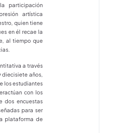
a participación
esión artística
stro, quien tiene
es en él recae la
te, al tiempo que
ias.
titativa a través
 diecisiete años,
de los estudiantes
eractúan con los
de dos encuestas
señadas para ser
na plataforma de