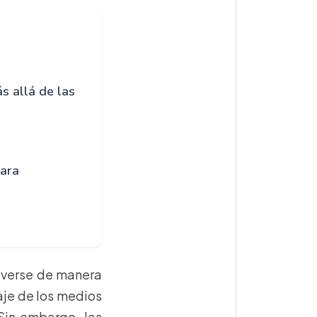
s allá de las
para
lverse de manera
aje de los medios
 Sin embargo, las