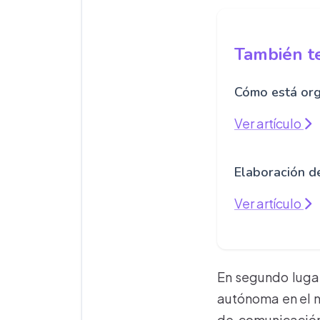
También te
Cómo está org
Ver artículo
Elaboración d
Ver artículo
En segundo luga
autónoma en el n
de comunicación,