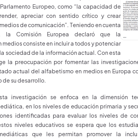
l Parlamento Europeo, como “la capacidad de
render, apreciar con sentido crítico y crear
 medios de comunicación”. Teniendo en cuenta
ón, la Comisión Europea declaró que la
 medios consiste en incluir a todos y potenciar
 la sociedad de la información actual. Con esta
rge la preocupación por fomentar las investigacio
tado actual del alfabetismo en medios en Europa co
 de su desarrollo.
esta investigación se enfoca en la dimensión te
ediática, en los niveles de educación primaria y sec
iones identificadas para evaluar los niveles de c
estos niveles educativos se espera que los estudia
ediáticas que les permitan promover la incl