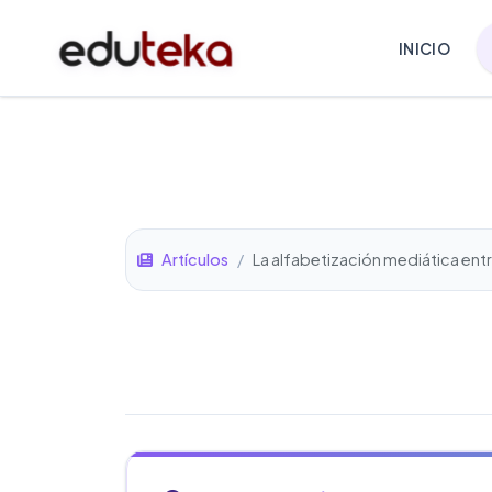
INICIO
Artículos
/
La alfabetización mediática entr