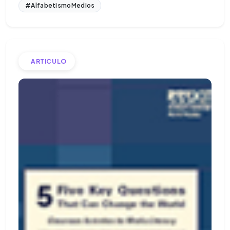
#AlfabetismoMedios
ARTICULO