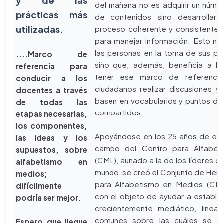
y de las
del mañana no es adquirir un núme
prácticas más
de contenidos sino desarrollar e
utilizadas.
proceso coherente y consistente p
para manejar información. Esto no
las personas en la toma de sus pr
....Marco de
sino que, además, beneficia a l
referencia para
tener ese marco de referencia
conducir a los
ciudadanos realizar discusiones 
docentes a través
basen en vocabularios y puntos de
de todas las
compartidos.
etapas necesarias,
los componentes,
Apoyándose en los 25 años de exp
las ideas y los
campo del Centro para Alfabet
supuestos, sobre
(CML), aunado a la de los líderes d
alfabetismo en
mundo, se creó el Conjunto de Her
medios;
para Alfabetismo en Medios (CML
difícilmente
con el objeto de ayudar a estable
podría ser mejor.
crecientemente mediático, linea
comunes sobre las cuáles se pud
Espero que llegue