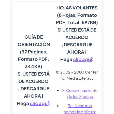
HOJAS VOLANTES
(8 Hojas, Formato
PDF, Total: 597KB)
SI USTED ESTÁ DE
GUÍA DE
ACUERDO
ORIENTACIÓN
¡ DESCARGUE
(37 Páginas,
AHORA !
Formato PDF,
Haga
clic aquí
:
344KB)
© 2002 – 2003 Center
SI USTED ESTÁ
for Media Literacy
DE ACUERDO
¡ DESCARGUE
El Cuestionamiento
AHORA !
de los Medios
Haga
clic aquí
:
3c: Nosotros
somos la película: