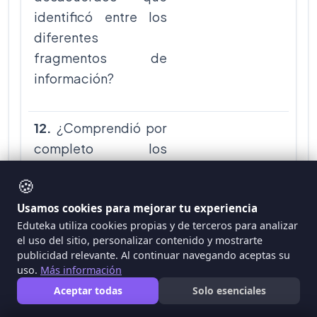
identificó entre los
diferentes
fragmentos de
información?
12.
¿Comprendió por
completo los
contenidos de los
🍪
fragmentos de
Usamos cookies para mejorar tu experiencia
información (ideas
Eduteka utiliza cookies propias y de terceros para analizar
principales y
el uso del sitio, personalizar contenido y mostrarte
secundarias) y los
publicidad relevante. Al continuar navegando aceptas su
consideró
uso.
Más información
pertinentes y
Aceptar todas
Solo esenciales
suficientes para