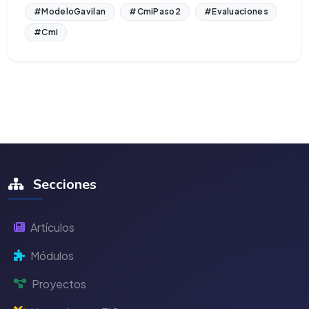
#ModeloGavilan
#CmiPaso2
#Evaluaciones
#Cmi
Secciones
Artículos
Módulos
Proyectos