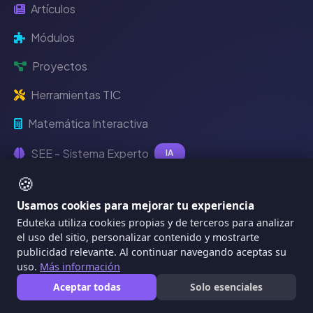
Artículos
Módulos
Proyectos
Herramientas TIC
Matemática Interactiva
SEE - Sistema Experto
IA
🍪
Recursos Digitales
Usamos cookies para mejorar tu experiencia
Eduteka utiliza cookies propias y de terceros para analizar
el uso del sitio, personalizar contenido y mostrarte
EdutekaLab
publicidad relevante. Al continuar navegando aceptas su
uso.
Más información
Aceptar todas
Solo esenciales
IDEA - Plan de Clase IA