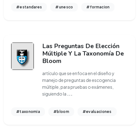
#estandares
#unesco
#formacion
Las Preguntas De Elección
Múltiple Y La Taxonomía De
Bloom
artículo que se enfoca en el diseño y
manejo de preguntas de escogencia
múltiple, para pruebas o exámenes,
siguiendo la
...
#taxonomia
#bloom
#evaluaciones