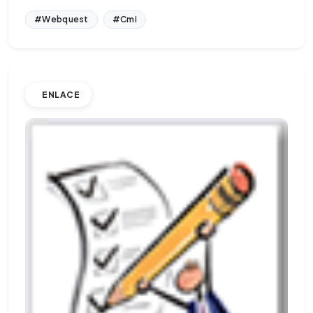
#Webquest
#Cmi
ENLACE