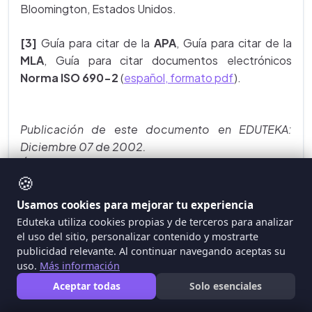
Bloomington, Estados Unidos.
[3]
Guía para citar de la
APA
, Guía para citar de la
MLA
, Guía para citar documentos electrónicos
Norma ISO 690-2
(
español, formato pdf
).
Publicación de este documento en EDUTEKA:
Diciembre 07 de 2002.
Última modificación de este documento:
🍪
Diciembre 07 de 2002.
Usamos cookies para mejorar tu experiencia
Eduteka utiliza cookies propias y de terceros para analizar
el uso del sitio, personalizar contenido y mostrarte
publicidad relevante. Al continuar navegando aceptas su
uso.
Más información
Aceptar todas
Solo esenciales