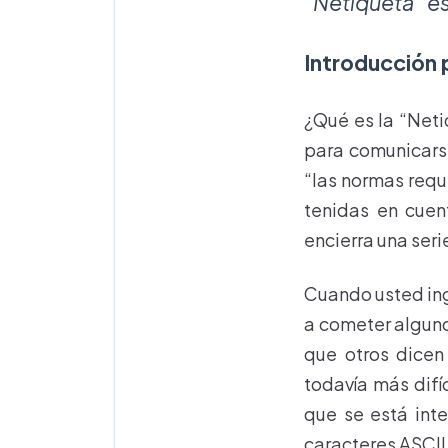
“Netiqueta” esc
Introducción p
¿Qué es la “Neti
para comunicarse
“las normas requ
tenidas en cuent
encierra una ser
Cuando usted ing
a cometer alguno
que otros dicen
todavía más difí
que se está int
caracteres ASCII 