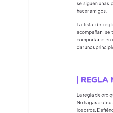
se siguen unas p
hacer amigos.
La lista de regl
acompañan, se to
comportarse en e
dar unos princip
REGLA N
La regla de oro 
No hagas a otros 
los otros. Defién