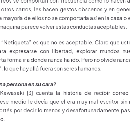
rreos se comportan con frecuencia como lo hacen a
e otros carros, les hacen gestos obscenos y en gen
 mayoría de ellos no se comportaría así en la casa o e
maquina parece volver estas conductas aceptables.
 “Netiqueta” es que no es aceptable. Claro que us
ara expresarse con libertad, explorar mundos n
rta forma ir a donde nunca ha ido. Pero no olvide nunc
, lo que hay allá fuera son seres humanos.
una persona en su cara?
 Kawasaki [3] cuenta la historia de recibir corre
ese medio le decía que el era muy mal escritor sin
cortés por decir lo menos y desafortunadamente pas
io.