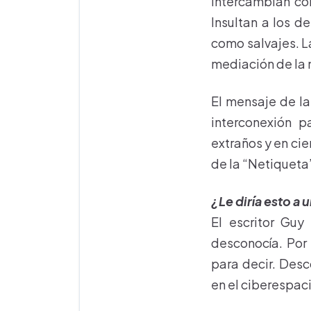
intercambian co
Insultan a los d
como salvajes. La
mediación de la 
El mensaje de la
interconexión p
extraños y en cie
de la “Netiqueta”
¿Le diría esto a 
El escritor Guy
desconocía. Por 
para decir. Des
en el ciberespac