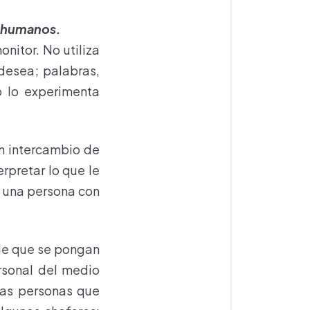
s humanos.
nitor. No utiliza
 desea; palabras,
o lo experimenta
un intercambio de
rpretar lo que le
s una persona con
le que se pongan
rsonal del medio
Las personas que