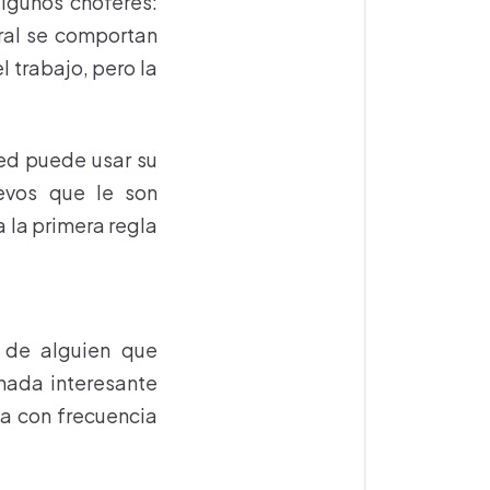
lgunos choferes:
eral se comportan
l trabajo, pero la
ted puede usar su
uevos que le son
a la primera regla
o de alguien que
 nada interesante
a con frecuencia