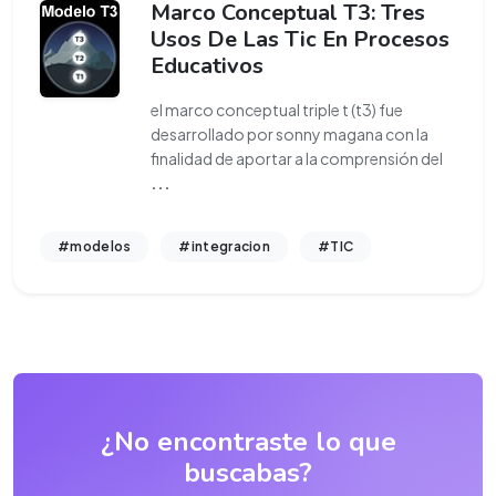
Marco Conceptual T3: Tres
Usos De Las Tic En Procesos
Educativos
el marco conceptual triple t (t3) fue
desarrollado por sonny magana con la
finalidad de aportar a la comprensión del
...
#modelos
#integracion
#TIC
¿No encontraste lo que
buscabas?