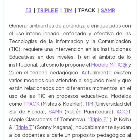
T3
|
TRIPLE E
|
TIM
| TPACK |
SAMR
Generar ambientes de aprendizaje enriquecidos con
el uso intenc ionado, enfocado y efectivo de las
Tecnologías de la Información y la Comunicación
(TIC), requiere una intervención en las Instituciones
Educativas en dos niveles: 1) en el ámbito de lo
institucional, tal como lo propone el
Modelo MíTIC@
y
2) en el terreno pedagógico. Actualmente existen
varios modelos que atienden el segundo nivel y que
están relacionados con diferentes momentos en el
uso de las TIC en procesos educativos. Modelos
como
TPACK
(Mishra & Koehler),
TIM
(Universidad del
Sur de Florida),
SAMR
(Rubén Puentedura),
ACOT
(Apple Classrooms of Tomorrow), “
Triple E
” (Liz Kolb)
& “
Triple T
” (Sonny Magana), indudablemente ayudan
a los docentes a darle un propósito pedagógico al