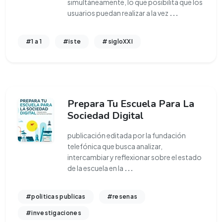
simultáneamente, lo que posibilita que los
usuarios puedan realizar a la vez
...
#1 a 1
#iste
#sigloXXI
Prepara Tu Escuela Para La
Sociedad Digital
publicación editada por la fundación
telefónica que busca analizar,
intercambiar y reflexionar sobre el estado
de la escuela en la
...
#politicas publicas
#resenas
#investigaciones