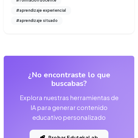
#formacion docente
#aprendizaje experiencial
#aprendizaje situado
¿No encontraste lo que
buscabas?
Explora nuestras herramientas de
IA para generar contenido
educativo personalizado
Probar EdutekaLab