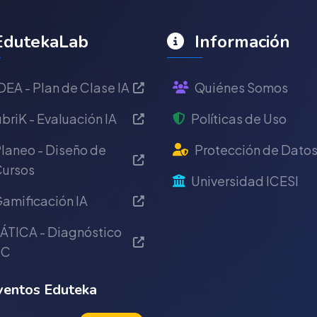
dutekaLab
Información
DEA - Plan de Clase IA
Quiénes Somos
briK - Evaluación IA
Políticas de Uso
laneo - Diseño de
Protección de Dato
ursos
Universidad ICESI
amificación IA
ÁTICA - Diagnóstico
IC
entos Eduteka