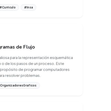
#Curriculo
#Insa
gramas de Flujo
valiosa para la representación esquemática
o o de los pasos de un proceso. Este
l propósito de programar computadores
ara resolver problemas.
OrganizadoresGraficos