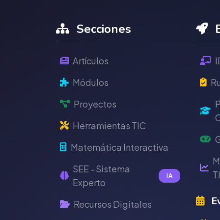
Secciones
E
Artículos
I
Módulos
Ru
Proyectos
P
C
Herramientas TIC
G
Matemática Interactiva
M
SEE - Sistema
T
IA
Experto
Ev
Recursos Digitales