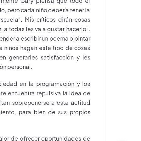
lmente Gary piensa que todo el
, pero cada niño debería tener la
uela”. Mis críticos dirán cosas
 a todas les va a gustar hacerlo”.
ender a escribir un poema o pintar
e niños hagan este tipo de cosas
n generarles satisfacción y les
ón personal.
ciedad en la programación y los
te encuentra repulsiva la idea de
itan sobreponerse a esta actitud
iento, para bien de sus propios
alor de ofrecer oportunidades de