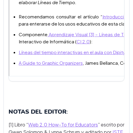
elaborar Líneas de Tiempo.
Recomendamos consultar el artículo “
Introducción 
para enterarse de los usos educativos de esta clase 
Componente
Aprendizaje Visual [3] – Líneas de Tie
Interactivo de Informática (
CI 2.0
):
Líneas del tiempo interactivas en el aula con Dipity
.
A Guide to Graphic Organizers
, James Bellanca, Corwi
NOTAS DEL EDITOR
:
[1] Libro “
Web 2.0 How-To for Educators
” escrito por
Gwen Solomon & Lynne Schrum y editado por
ISTE
.