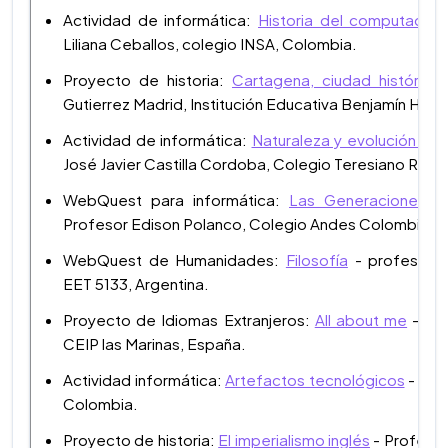
Actividad de informática:
Historia del computador 
Liliana Ceballos, colegio INSA, Colombia.
Proyecto de historia:
Cartagena, ciudad histórica
Gutierrez Madrid, Institución Educativa Benjamín Herr
Actividad de informática:
Naturaleza y evolución de 
José Javier Castilla Cordoba, Colegio Teresiano Rein
WebQuest para informática:
Las Generaciones d
Profesor Edison Polanco, Colegio Andes Colombia, 
WebQuest de Humanidades:
Filosofía
- profesora 
EET 5133, Argentina.
Proyecto de Idiomas Extranjeros:
All about me
- Pro
CEIP las Marinas, España.
Actividad informática:
Artefactos tecnológicos
- Prof
Colombia.
Proyecto de historia:
El imperialismo inglés
- Profesor