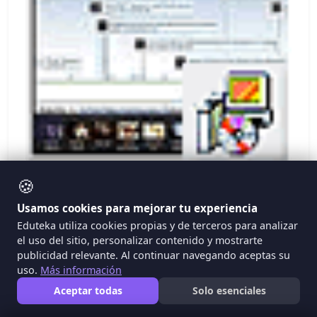
🍪
Definición de Diagramas de Flujo + Ejemplo
Usamos cookies para mejorar tu experiencia
Los Organizadores Gráficos, herramientas que
Eduteka utiliza cookies propias y de terceros para analizar
el uso del sitio, personalizar contenido y mostrarte
facilitan el Aprendizaje Visual, se desarrollaron para
publicidad relevante. Al continuar navegando aceptas su
ayudar a los estudiantes a procesar, organizar,
uso.
Más información
priorizar, retener y recordar nueva información, de
Aceptar todas
Solo esenciales
manera que la integren significativamente, a su base
de conocimientos previos. Este documento incluye