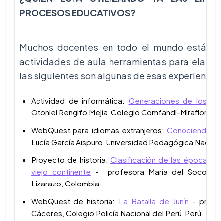
PROCESOS EDUCATIVOS?
Muchos docentes en todo el mundo están ut
actividades de aula herramientas para elabor
las siguientes son algunas de esas experiencia
Actividad de informática:
Generaciones de los c
Otoniel Rengifo Mejía, Colegio Comfandi-Miraflores,
WebQuest para idiomas extranjeros:
Conociendo a 
Lucía García Aispuro, Universidad Pedagógica Naciona
Proyecto de historia:
Clasificación de las épocas hi
viejo continente
- profesora María del Socorro L
Lizarazo, Colombia.
WebQuest de historia:
La Batalla de Junín
- profe
Cáceres, Colegio Policía Nacional del Perú, Perú.