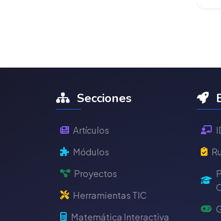
Secciones
E
Artículos
I
Módulos
Ru
Proyectos
P
C
Herramientas TIC
G
Matemática Interactiva