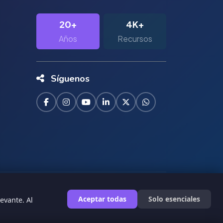
20+
4K+
Años
Recursos
Síguenos
|
Términos de Servicio
Privacidad
Aceptar todas
Solo esenciales
evante. Al