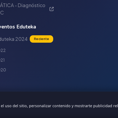
ÁTICA - Diagnóstico
IC
entos Eduteka
duteka 2024
Reciente
022
21
020
ad ICESI
 el uso del sitio, personalizar contenido y mostrarte publicidad rel