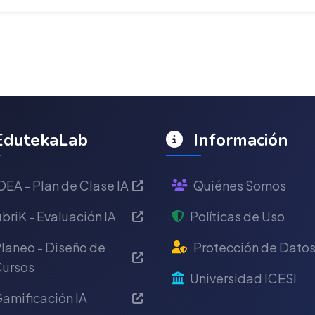
dutekaLab
Información
DEA - Plan de Clase IA
Quiénes Somos
briK - Evaluación IA
Políticas de Uso
laneo - Diseño de
Protección de Dato
ursos
Universidad ICESI
amificación IA