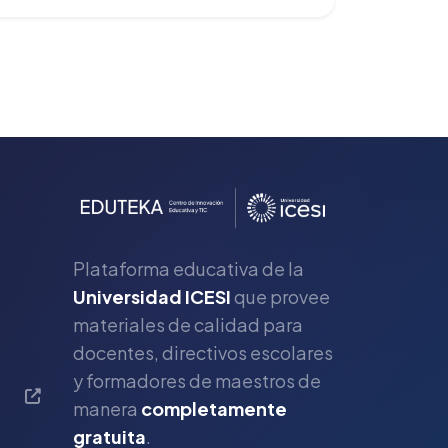
Plataforma educativa de la
Universidad ICESI
que provee
materiales de calidad para
s
docentes, directivos escolares
y formadores de maestros de
manera
completamente
gratuita
.