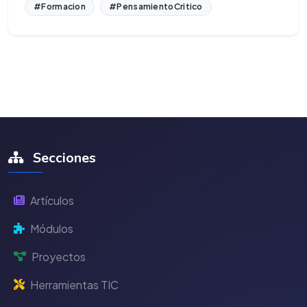
#Formacion
#PensamientoCritico
Secciones
Artículos
Módulos
Proyectos
Herramientas TIC