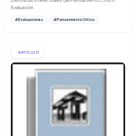
Evaluación
#Evaluaciones
#PensamientoCritico
ARTICULO