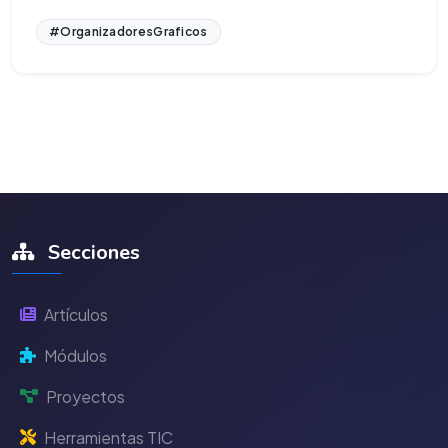
#OrganizadoresGraficos
Secciones
Artículos
Módulos
Proyectos
Herramientas TIC