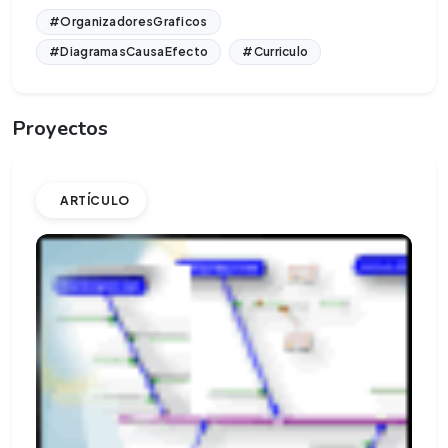
#OrganizadoresGraficos
#DiagramasCausaEfecto
#Curriculo
Proyectos
ARTÍCULO